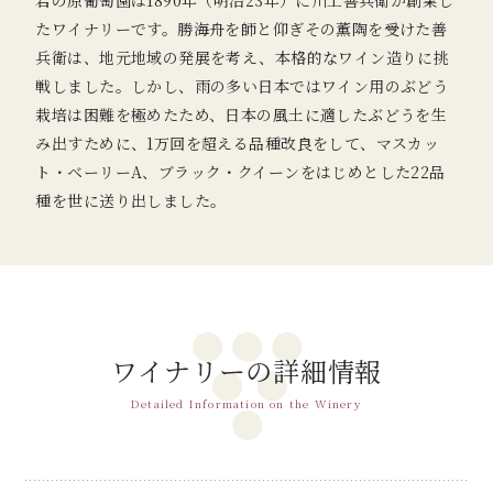
岩の原葡萄園は1890年（明治23年）に川上善兵衛が創業し
たワイナリーです。勝海舟を師と仰ぎその薫陶を受けた善
兵衛は、地元地域の発展を考え、本格的なワイン造りに挑
戦しました。しかし、雨の多い日本ではワイン用のぶどう
栽培は困難を極めたため、日本の風土に適したぶどうを生
み出すために、1万回を超える品種改良をして、マスカッ
ト・ベーリーA、ブラック・クイーンをはじめとした22品
種を世に送り出しました。
ワイナリーの詳細情報
Detailed Information on the Winery