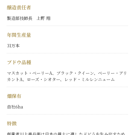
醸造責任者
製造部技師長 上野 翔
年間生産量
31万本
ブドウ品種
マスカット・ベーリーA、ブラック・クイーン、ベーリー・アリ
カントA、ローズ・シオター、レッド・ミルレンニューム
畑保有
自社6ha
特徴
創業者川上善兵衛は日本の風土に適したぶどうを生み出すため