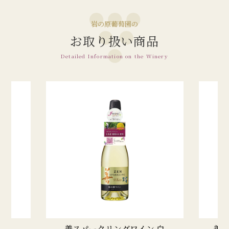
岩の原葡萄園の
お取り扱い商品
Detailed Information on the Winery
善スパークリングワイン 白
善ス