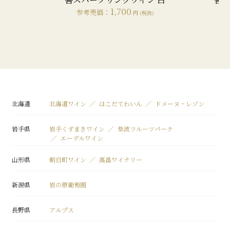
1,700
参考売価：
)
円 (税抜)
北海道
北海道ワイン
はこだてわいん
ドメーヌ・レゾン
岩手県
岩手くずまきワイン
紫波フルーツパーク
エーデルワイン
山形県
朝日町ワイン
高畠ワイナリー
新潟県
岩の原葡萄園
長野県
アルプス