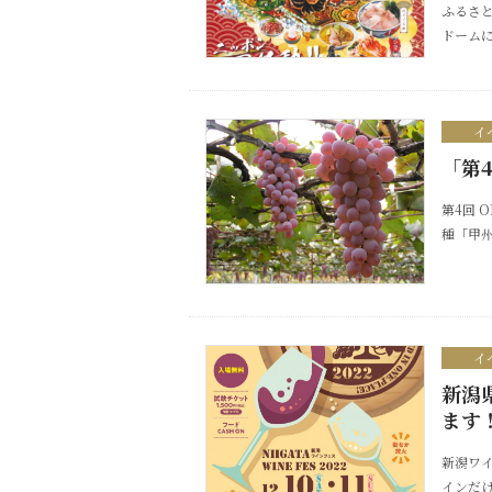
ふるさと
ドームに帰
イ
「第
第4回 
種「甲州.
イ
新潟
ます
新潟ワイ
インだけで