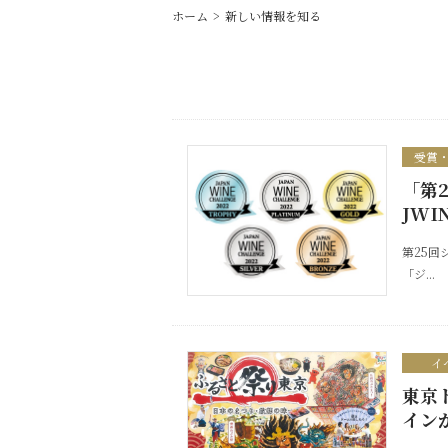
ホーム
新しい情報を知る
受賞
「第
JW
第25回
「ジ...
イ
東京
イン