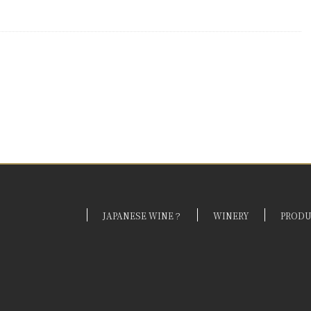
JAPANESE WINE？
WINERY
PROD