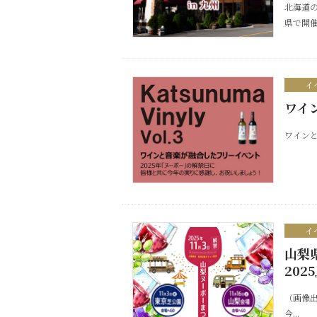
北海道
県で開催
イ
ワイン
ワインと音
イ
山梨
202
（画像出
今...