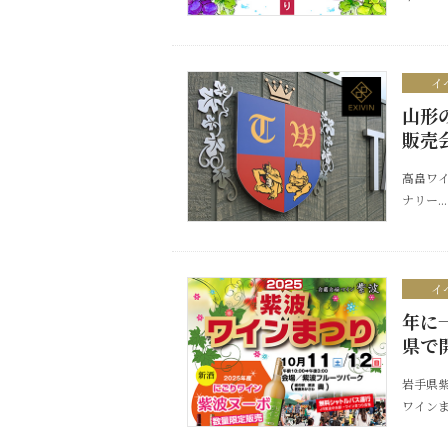
イ
山形
販売
高畠ワイ
ナリー...
イ
年に
県で
岩手県紫
ワインまつ