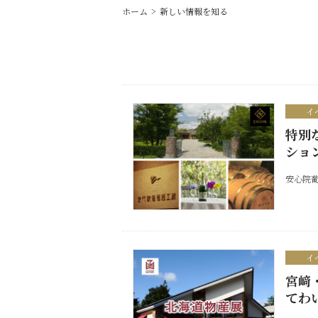
ホーム
新しい情報を知る
イ
特別
ショ
安心院葡
イ
宮﨑
てわ