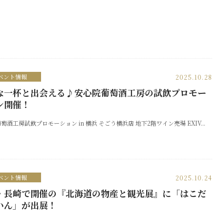
ベント情報
2025.10.28
な一杯と出会える♪安心院葡萄酒工房の試飲プロモー
ン開催！
萄酒工房試飲プロモーション in 横浜 そごう横浜店 地下2階ワイン売場 EXIV...
ベント情報
2025.10.24
・長崎で開催の『北海道の物産と観光展』に「はこだ
いん」が出展！