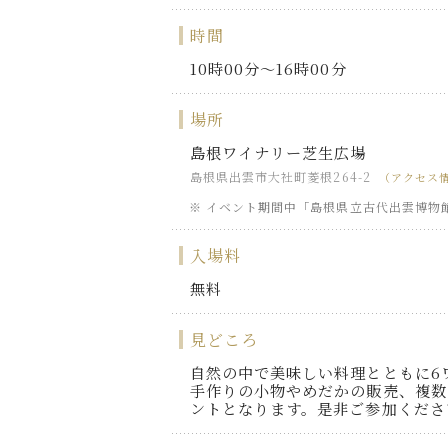
時間
10時00分～16時00分
場所
島根ワイナリー芝生広場
島根県出雲市大社町菱根264-2
（アクセス
イベント期間中「島根県立古代出雲博物
入場料
無料
見どころ
自然の中で美味しい料理とともに6
手作りの小物やめだかの販売、複数
ントとなります。是非ご参加くださ