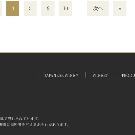
4
5
6
10
次へ
»
JAPANESE WINE？
WINERY
PROD
法律で禁じられています。
発育に
悪影響を与えるおそれがあります。