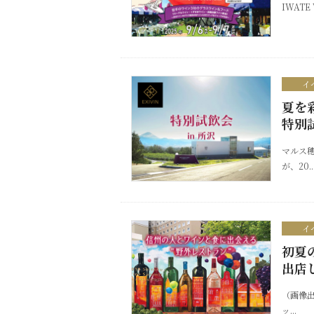
IWATE
イ
夏を
特別
マルス穂
が、20..
イ
初夏
出店
（画像出
ッ...