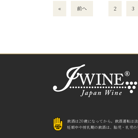
«
前へ
2
3
飲酒は20歳になってから。
飲酒運転は
妊娠中や授乳期の飲酒は、胎児・乳児の