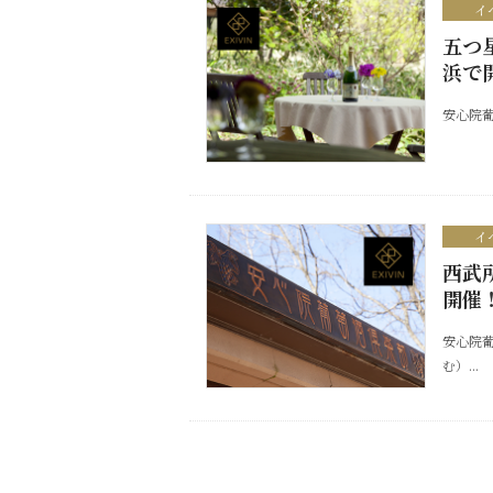
イ
五つ
浜で
安心院葡
イ
西武
開催
安心院葡
む）...