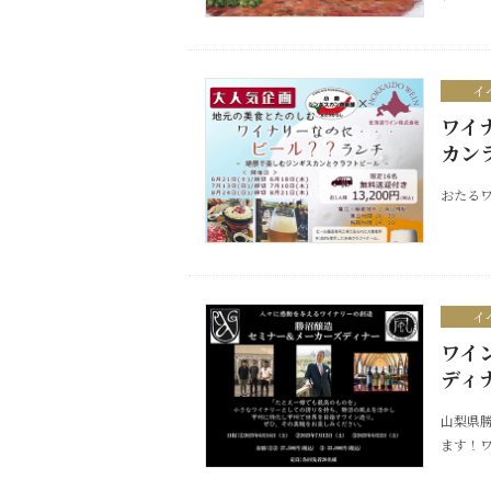
イ
ワイ
カン
おたるワ
イ
ワイ
ディ
山梨県
ます！ワ