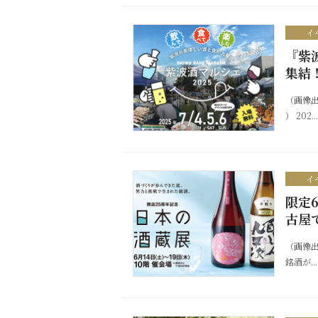
イ
『紫
集結
（画像
） 202...
イ
限定
古屋
（画像出
銘酒が...