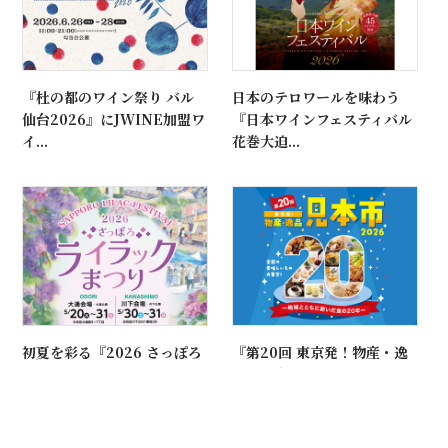
『杜の都のワイン祭り バル
日本のテロワールを味わう
仙台2026』にJWINE加盟ワ
『日本ワインフェスティバル
イ...
花巻大迫...
初夏を彩る『2026 さっぽろ
『第20回 東京発！物産・逸
ライラックまつり』で至福の
品見本市』に紫波フルーツパ
ワイ...
ークが...