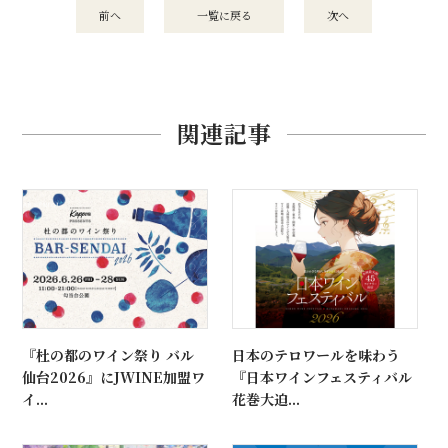
前へ
一覧に戻る
次へ
関連記事
『杜の都のワイン祭り バル
日本のテロワールを味わう
仙台2026』にJWINE加盟ワ
『日本ワインフェスティバル
イ...
花巻大迫...