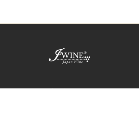
飲酒は20歳になってから。
飲酒運転は法律で禁じられています。
妊娠中や授乳期の飲酒は、胎児・乳児の発育に
悪影響を与えるおそれがあります。
※ 当サイトは、国分グループ本社株式会社が運営しております。