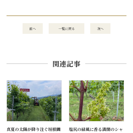
前へ
一覧に戻る
次へ
関連記事
真夏の太陽が降り注ぐ垣根圃
塩尻の緑風に香る満開のシャ